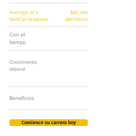
Average of a
$85,740
SkillCat Graduate
($41.00/hr)
Con el
$7,000 al año
tiempo
50.000 nuevos
Crecimiento
puestos de
laboral
trabajo para
2026
401K, PTO, seguro
Beneficios
de salud +
Comience su carrera hoy