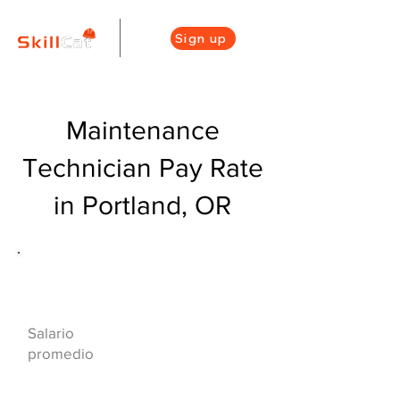
Sign up
Maintenance
Technician Pay Rate
in Portland, OR
Descripción general de la carrera
de HVAC
$39000($20/hr)
Salario
promedio