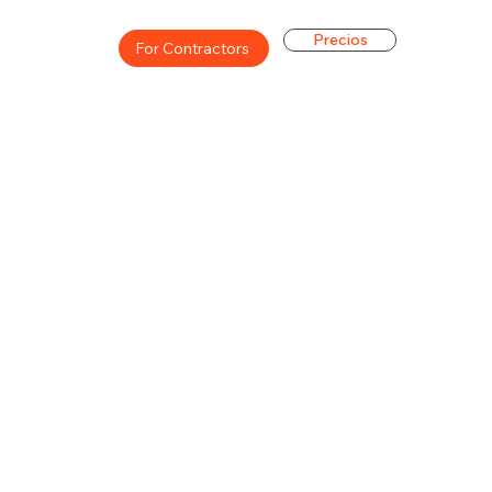
Precios
For Contractors
ón general de la carrera de
$42000($21/hr)