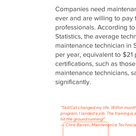
Companies need maintenan
ever and are willing to pay t
professionals. According to
Statistics, the average techn
maintenance technician in 
per year, equivalent to $21 
certifications, such as those 
maintenance technicians, sa
significantly.
"SkillCat changed my life. Within mont
program, I landed a job. The training is 
hit the ground running!"
— Chris Barret., Maintenance Technici