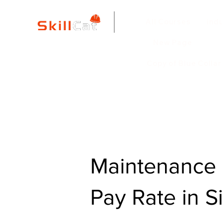
All Courses
ind
New Page
Copy of Blue Colla
Maintenance 
Pay Rate in S