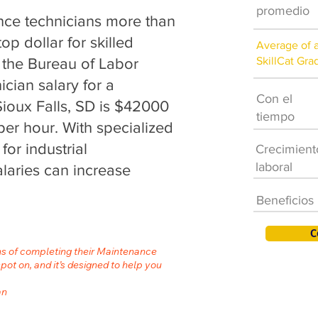
promedio
ce technicians more than
op dollar for skilled
Average of 
SkillCat Gra
 the Bureau of Labor
ician salary for a
Con el
Sioux Falls, SD is $42000
tiempo
per hour. With specialized
for industrial
Crecimient
laboral
laries can increase
Beneficios
C
hs of completing their Maintenance
spot on, and it’s designed to help you
an