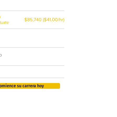
a
$85,740 ($41.00/hr)
duate
$7,000 al año
o
50.000 nuevos puestos
de trabajo para 2026
401K, PTO, seguro de salud +
omience su carrera hoy