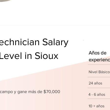
chnician Salary
Level in Sioux
Años de
experienc
Nivel Básico
24 años
u campo y gane más de $70,000
4 - 6 años
10 + años