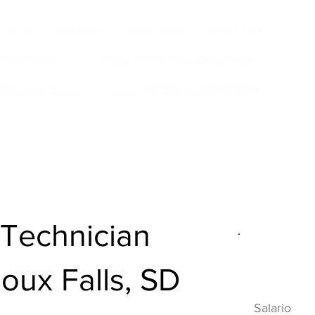
ustrias
Products
New Page
New Page
Acerca de
Copy of EGIA Landing Page
r Success Group
Copy of EGIA Landing Page
Technician
Descripci
ioux Falls, SD
HVAC
Salario