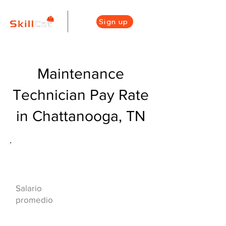
Sign up
Maintenance
Technician Pay Rate
in Chattanooga, TN
Descripción general de la carrera
de HVAC
$41000($20/hr)
Salario
promedio