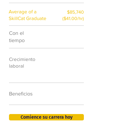
Average of a
$85,740
SkillCat Graduate
($41.00/hr)
Con el
$7,000 al año
tiempo
50.000 nuevos
Crecimiento
puestos de
laboral
trabajo para
2026
401K, PTO, seguro
Beneficios
de salud +
Comience su carrera hoy