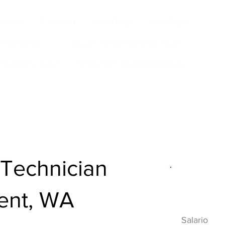
ustrias
Products
New Page
New Page
Acerca de
Copy of EGIA Landing Page
r Success Group
Copy of EGIA Landing Page
Technician
Descripci
Kent, WA
HVAC
Salario