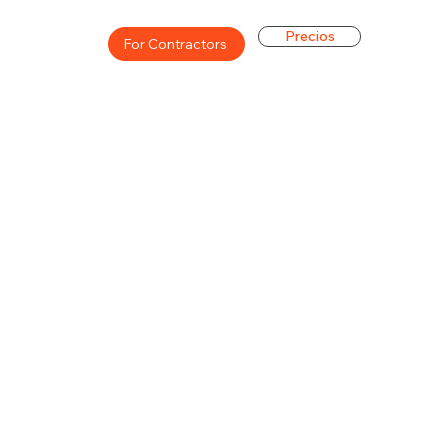
Precios
For Contractors
ón general de la carrera de
$43500($21/hr)