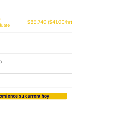
a
$85,740 ($41.00/hr)
duate
$7,000 al año
o
50.000 nuevos puestos
de trabajo para 2026
401K, PTO, seguro de salud +
omience su carrera hoy