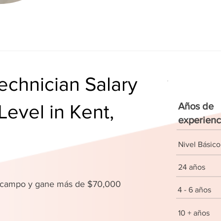
chnician Salary
Level in Kent,
Años de
experienc
Nivel Básico
24 años
u campo y gane más de $70,000
4 - 6 años
10 + años