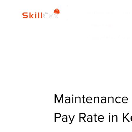
All Courses
ind
New Page
Copy of Blue Colla
Maintenance 
Pay Rate in 