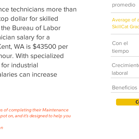
promedio
ce technicians more than
op dollar for skilled
Average of 
SkillCat Gra
 the Bureau of Labor
ician salary for a
Con el
Kent, WA is $43500 per
tiempo
hour. With specialized
for industrial
Crecimient
laboral
laries can increase
Beneficios
C
hs of completing their Maintenance
spot on, and it’s designed to help you
an