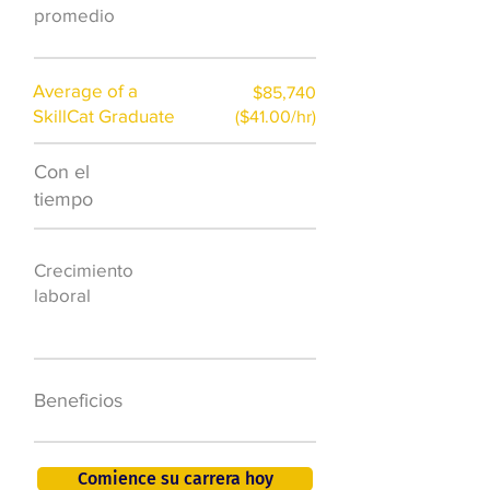
promedio
Average of a
$85,740
SkillCat Graduate
($41.00/hr)
Con el
$7,000 al año
tiempo
50.000 nuevos
Crecimiento
puestos de
laboral
trabajo para
2026
401K, PTO, seguro
Beneficios
de salud +
Comience su carrera hoy