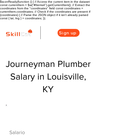
$w.onReady(function () { // Access the current item in the dataset
const currentItem = $w("#Items4").getCurrentItem(); // Extract the
coordinates from the "coordinates" field const coordinates =
currentItem.coordinates; // Check if the coordinates are present if
(coordinates) { // Parse the JSON object if it isn't already parsed
const { lat, lng } = coordinates; });
Sign up
Journeyman Plumber
Salary in Louisville,
KY
Descripción general de la carrera
de HVAC
$68000($33/hr)
Salario