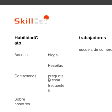
HabilidadG
trabajadores
ato
escuela de comerc
Acceso
blogs
Electrician Career
Contact Us
Reseñas
Plumbing Career 
Contáctenos
pregunta
Prensa
s
frecuente
s
Sobre
nosotros