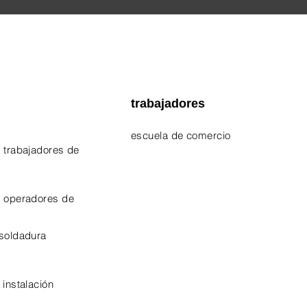
trabajadores
escuela de comercio
 trabajadores de
EPA 609 Certificate
NATE Certificates
e operadores de
CPO Certificate
 soldadura
OSHA-10 Certificate
 instalación