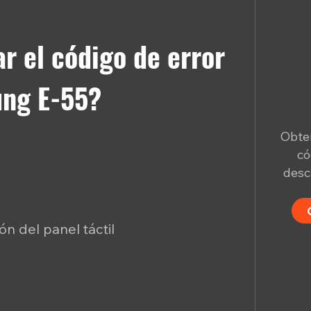
r el código de error
ung E-55?
Obten
có
desc
n del panel táctil