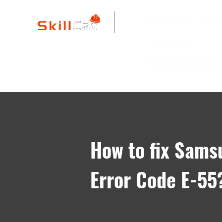
All Courses
ind
New Page
Copy of Blue Colla
How to fix Sams
Error Code E-55