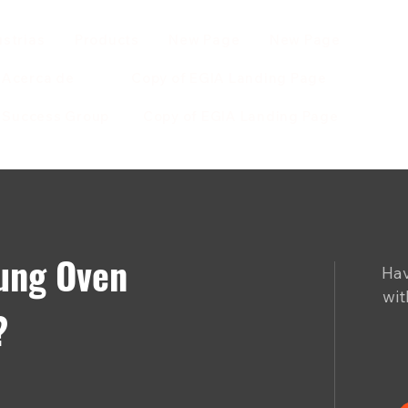
ustrias
Products
New Page
New Page
Acerca de
Copy of EGIA Landing Page
r Success Group
Copy of EGIA Landing Page
ung Oven
Hav
wit
?