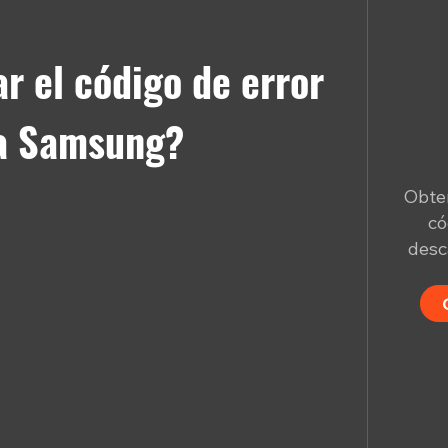
r el código de error
ra Samsung?
Obten
có
desc