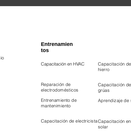
Entrenamien
tos
io
Capacitación en HVAC
Capacitación de
hierro
 Program
Program
Reparación de
Capacitación d
electrodomésticos
grúas
Entrenamiento de
Aprendizaje de
mantenimiento
Capacitación de electricista
Capacitación en
solar