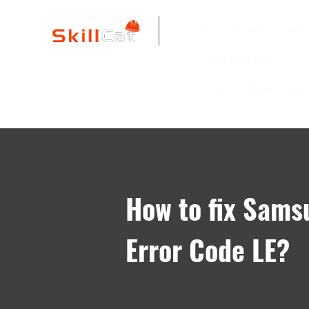
All Courses
ind
New Page
Copy of Blue Colla
How to fix Sam
Error Code LE?