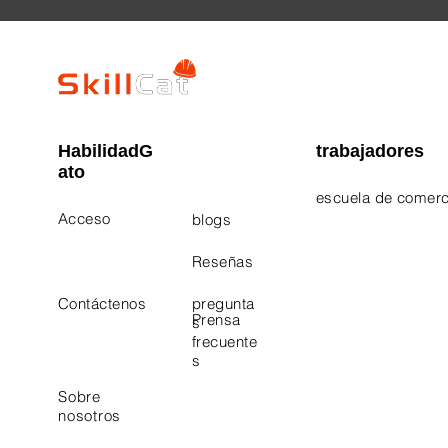
HabilidadG
trabajadores
ato
escuela de comerc
Acceso
blogs
Electrician Career
Contact Us
Reseñas
Plumbing Career 
Contáctenos
pregunta
Prensa
s
frecuente
s
Sobre
nosotros