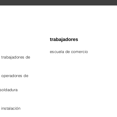
trabajadores
escuela de comercio
 trabajadores de
EPA 609 Certificate
NATE Certificates
e operadores de
CPO Certificate
 soldadura
OSHA-10 Certificate
 instalación