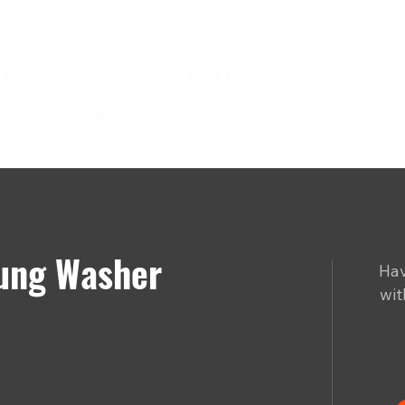
ustrias
Products
New Page
New Page
Acerca de
Copy of EGIA Landing Page
r Success Group
Copy of EGIA Landing Page
sung Washer
Hav
wit