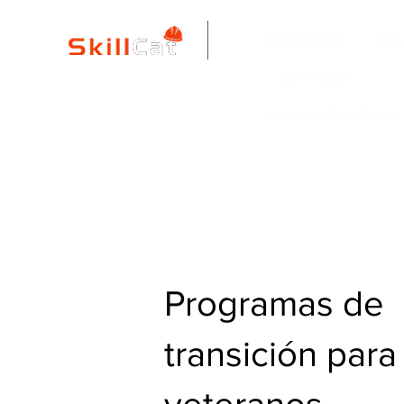
All Courses
ind
New Page
Copy of Blue Colla
Programas de
transición para