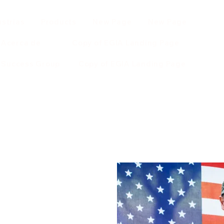
ustrias
Products
New Page
New Page
Acerca de
Copy of EGIA Landing Page
r Success Group
Copy of EGIA Landing Page