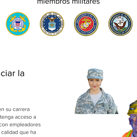
miembros militares
ciar la
i
en su carrera
btenga acceso a
e con empleadores
 calidad que ha