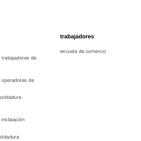
trabajadores
escuela de comercio
 trabajadores de
EPA 609 Certificate
NATE Certificates
e operadores de
CPO Certificate
 soldadura
OSHA-10 Certificate
 instalación
soldadura