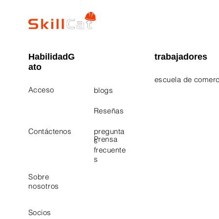
HabilidadG
trabajadores
ato
escuela de comerc
Acceso
blogs
Electrician Career
Contact Us
Reseñas
Plumbing Career 
Contáctenos
pregunta
Prensa
s
frecuente
s
Sobre
nosotros
Socios