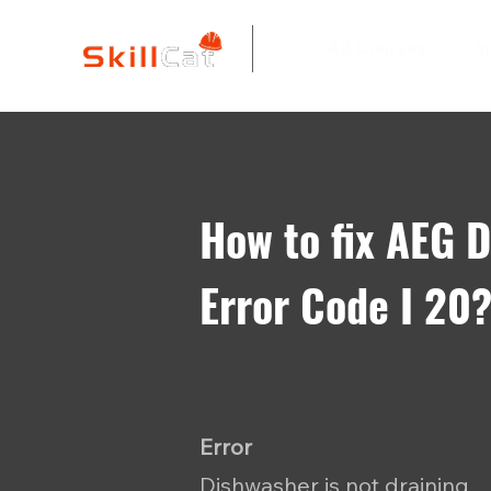
All Courses
I
How to fix AEG 
Error Code I 20
Error
Dishwasher is not draining