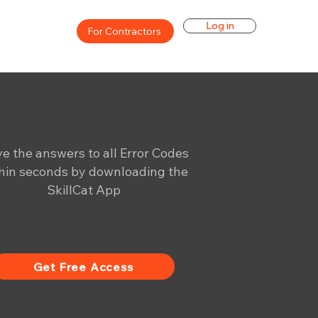
Log in
For Contractors
e the answers to all Error Codes
hin seconds by downloading the
SkillCat App
Get Free Access