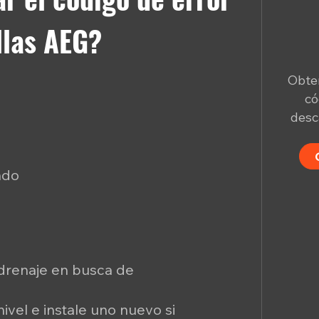
illas AEG?
Obten
có
desc
ndo
 drenaje en busca de
ivel e instale uno nuevo si