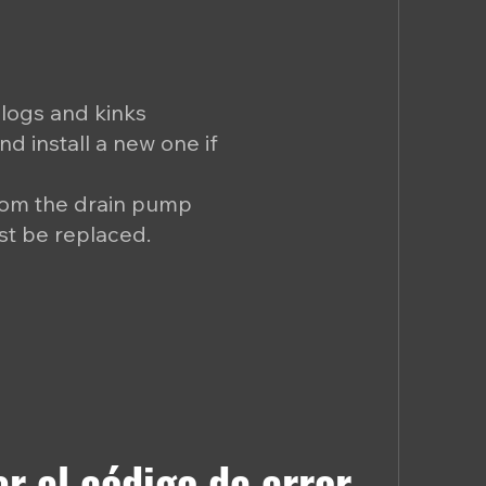
clogs and kinks
nd install a new one if
rom the drain pump
ust be replaced.
r el código de error