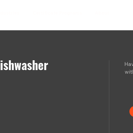
ndustries
Certificate Programs
About
Dishwasher
Hav
wit
?