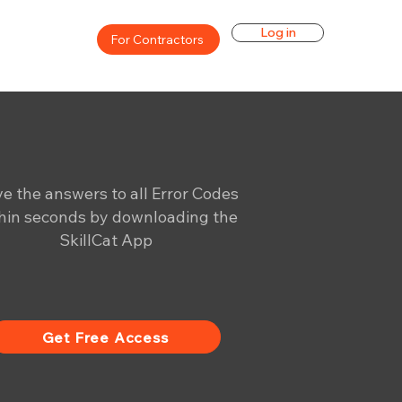
Log in
For Contractors
e the answers to all Error Codes
hin seconds by downloading the
SkillCat App
Get Free Access