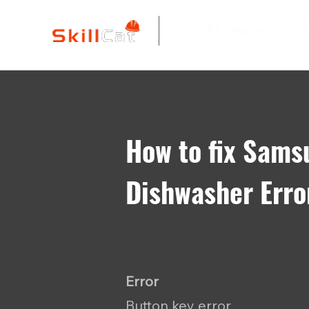
All Courses
I
How to fix Sams
Dishwasher Erro
Error
Button key error