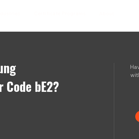
ndustries
Certificate Programs
About
ung
Hav
wit
r Code bE2?