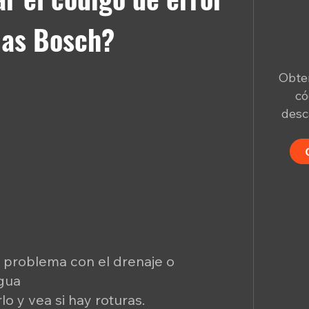
llas Bosch?
Obten
có
desc
l problema con el drenaje o
agua
lo y vea si hay roturas.