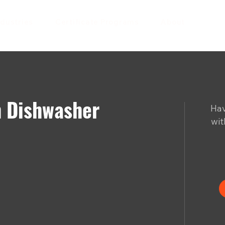
ndustries
Certificate Programs
About
h Dishwasher
Hav
wit