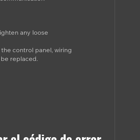
tighten any loose
, the control panel, wiring
 be replaced.
r el código de error