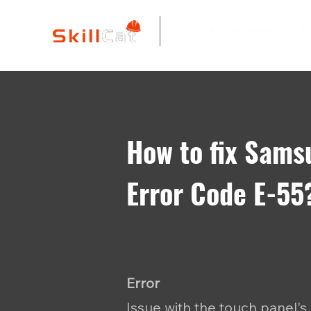
All Courses
I
How to fix Sams
Error Code E-55
Error
Issue with the touch panel'