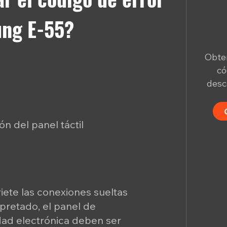
ung E-55?
Obten
có
desc
n del panel táctil
iete las conexiones sueltas
apretado, el panel de
idad electrónica deben ser