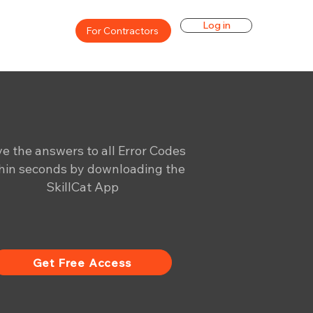
Log in
For Contractors
e the answers to all Error Codes
hin seconds by downloading the
SkillCat App
Get Free Access