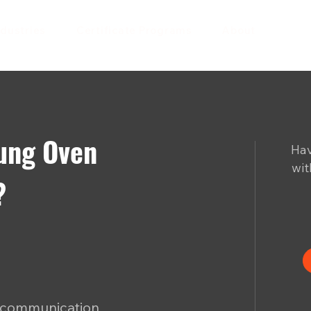
ndustries
Certificate Programs
About
ung Oven
Hav
wit
?
s communication